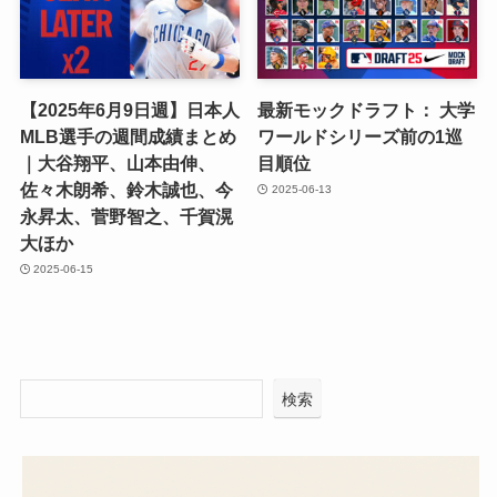
【2025年6月9日週】日本人
最新モックドラフト： 大学
MLB選手の週間成績まとめ
ワールドシリーズ前の1巡
｜大谷翔平、山本由伸、
目順位
佐々木朗希、鈴木誠也、今
2025-06-13
永昇太、菅野智之、千賀滉
大ほか
2025-06-15
検索