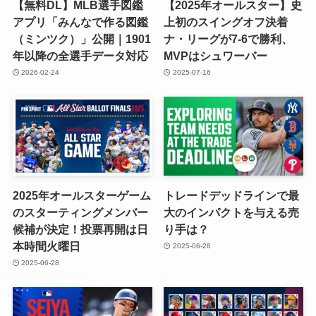
【無料DL】MLB選手図鑑
【2025年オールスター】史
アプリ「みんなで作る図鑑
上初のスイングオフ決着
（ミンツク）」公開｜1901
ナ・リーグが7-6で勝利、
年以降の全選手データ対応
MVPはシュワーバー
2026-02-24
2025-07-16
2025年オールスターゲーム
トレードデッドラインで最
のスターティングメンバー
大のインパクトを与える売
候補が決定！投票再開は日
り手は？
本時間火曜日
2025-06-28
2025-06-28