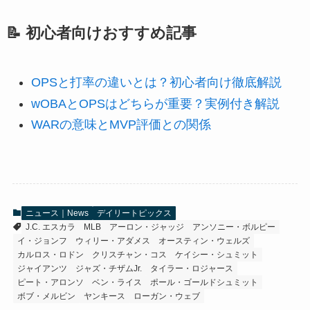
📝 初心者向けおすすめ記事
OPSと打率の違いとは？初心者向け徹底解説
wOBAとOPSはどちらが重要？実例付き解説
WARの意味とMVP評価との関係
ニュース｜News
デイリートピックス
J.C. エスカラ
MLB
アーロン・ジャッジ
アンソニー・ボルピー
イ・ジョンフ
ウィリー・アダメス
オースティン・ウェルズ
カルロス・ロドン
クリスチャン・コス
ケイシー・シュミット
ジャイアンツ
ジャズ・チザムJr.
タイラー・ロジャース
ピート・アロンソ
ベン・ライス
ポール・ゴールドシュミット
ボブ・メルビン
ヤンキース
ローガン・ウェブ