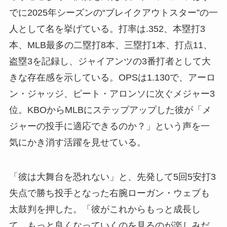
でに2025年シーズンの“ブレイクアウトスター”の一
人として名を挙げている。打率は.352、本塁打3
本、MLB最多の二塁打8本、三塁打1本、打点11、
盗塁3を記録し、ジャイアンツの3番打者として大
きな存在感を示している。OPSは1.130で、アーロ
ン・ジャッジ、ピート・アロンソに次ぐメジャー3
位。KBOからMLBにステップアップした彼が「メ
ジャーの投手に適応できるのか？」という声を一
気にかき消す活躍を見せている。
「彼は大舞台を恐れない」と、先発して5回5安打3
失点で勝ち投手となった右腕ローガン・ウェブも
太鼓判を押した。「彼がこれからもっと成長し
て、もっと良くなっていくのを見るのが楽しみだ