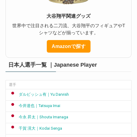
大谷翔平関連グッズ
世界中で注目される二刀流、大谷翔平のフィギュアやT
シャツなどが揃っています。
Amazonで探す
日本人選手一覧 ｜Japanese Player
選手
ダルビッシュ有｜Yu Darvish
今井達也｜Tatsuya Imai
今永 昇太｜Shouta Imanaga
千賀 滉大｜Kodai Senga