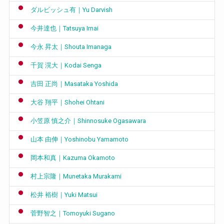
ダルビッシュ有｜Yu Darvish
今井達也｜Tatsuya Imai
今永 昇太｜Shouta Imanaga
千賀 滉大｜Kodai Senga
吉田 正尚｜Masataka Yoshida
大谷 翔平｜Shohei Ohtani
小笠原 慎之介｜Shinnosuke Ogasawara
山本 由伸｜Yoshinobu Yamamoto
岡本和真｜Kazuma Okamoto
村上宗隆｜Munetaka Murakami
松井 裕樹｜Yuki Matsui
菅野智之｜Tomoyuki Sugano