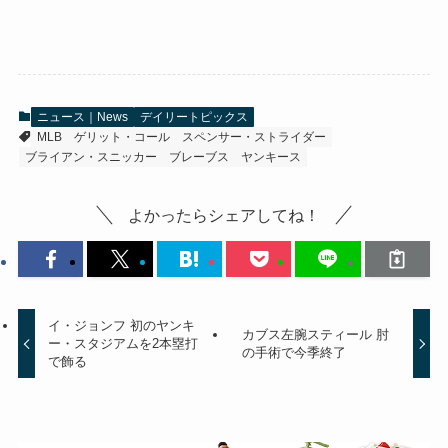
ニュース｜News
デイリートピックス
MLB
ゲリット・コール
スペンサー・ストライダー
ブライアン・スニッカー
ブレーブス
ヤンキース
よかったらシェアしてね！
イ・ジョンフ 初のヤンキ
カブス左腕スティール 肘
ー・スタジアムを2本塁打
の手術で今季終了
で飾る