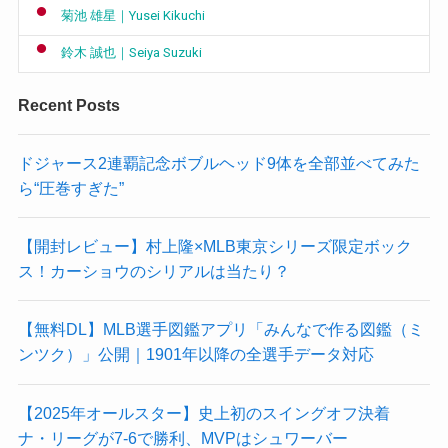
菊池 雄星｜Yusei Kikuchi
鈴木 誠也｜Seiya Suzuki
Recent Posts
ドジャース2連覇記念ボブルヘッド9体を全部並べてみた
ら“圧巻すぎた”
【開封レビュー】村上隆×MLB東京シリーズ限定ボック
ス！カーショウのシリアルは当たり？
【無料DL】MLB選手図鑑アプリ「みんなで作る図鑑（ミ
ンツク）」公開｜1901年以降の全選手データ対応
【2025年オールスター】史上初のスイングオフ決着
ナ・リーグが7-6で勝利、MVPはシュワーバー