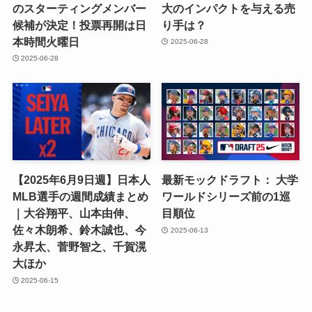
のスターティングメンバー
大のインパクトを与える売
候補が決定！投票再開は日
り手は？
本時間火曜日
2025-06-28
2025-06-28
【2025年6月9日週】日本人
最新モックドラフト： 大学
MLB選手の週間成績まとめ
ワールドシリーズ前の1巡
｜大谷翔平、山本由伸、
目順位
佐々木朗希、鈴木誠也、今
2025-06-13
永昇太、菅野智之、千賀滉
大ほか
2025-06-15