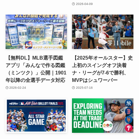
2026-04-09
【無料DL】MLB選手図鑑
【2025年オールスター】史
アプリ「みんなで作る図鑑
上初のスイングオフ決着
（ミンツク）」公開｜1901
ナ・リーグが7-6で勝利、
年以降の全選手データ対応
MVPはシュワーバー
2026-02-24
2025-07-16