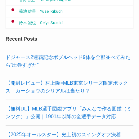
菊池 雄星｜Yusei Kikuchi
鈴木 誠也｜Seiya Suzuki
Recent Posts
ドジャース2連覇記念ボブルヘッド9体を全部並べてみた
ら“圧巻すぎた”
【開封レビュー】村上隆×MLB東京シリーズ限定ボック
ス！カーショウのシリアルは当たり？
【無料DL】MLB選手図鑑アプリ「みんなで作る図鑑（ミ
ンツク）」公開｜1901年以降の全選手データ対応
【2025年オールスター】史上初のスイングオフ決着