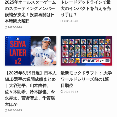
2025年オールスターゲーム
トレードデッドラインで最
のスターティングメンバー
大のインパクトを与える売
候補が決定！投票再開は日
り手は？
本時間火曜日
2025-06-28
2025-06-28
【2025年6月9日週】日本人
最新モックドラフト： 大学
MLB選手の週間成績まとめ
ワールドシリーズ前の1巡
｜大谷翔平、山本由伸、
目順位
佐々木朗希、鈴木誠也、今
2025-06-13
永昇太、菅野智之、千賀滉
大ほか
2025-06-15