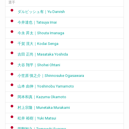
選手
ダルビッシュ有｜Yu Darvish
今井達也｜Tatsuya Imai
今永 昇太｜Shouta Imanaga
千賀 滉大｜Kodai Senga
吉田 正尚｜Masataka Yoshida
大谷 翔平｜Shohei Ohtani
小笠原 慎之介｜Shinnosuke Ogasawara
山本 由伸｜Yoshinobu Yamamoto
岡本和真｜Kazuma Okamoto
村上宗隆｜Munetaka Murakami
松井 裕樹｜Yuki Matsui
菅野智之｜Tomoyuki Sugano