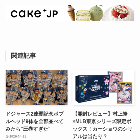
関連記事
ドジャース2連覇記念ボブ
【開封レビュー】村上隆
ルヘッド9体を全部並べて
×MLB東京シリーズ限定ボ
みたら“圧巻すぎた”
ックス！カーショウのシリ
アルは当たり？
2026-04-11