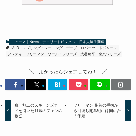
ニュース｜News
デイリートピックス
日本人選手関連
MLB
スプリングトレーニング
デーブ・ロバーツ
ドジャース
フレディ・フリーマン
ワールドシリーズ
大谷翔平
東京シリーズ
よかったらシェアしてね！
唯一無二のスキーンズカー
フリーマン 足首の手術か
ドを引いた11歳のファンの
ら回復し開幕戦には間に合
物語
う予定