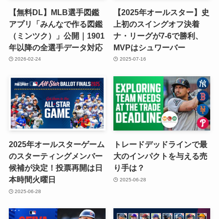
【無料DL】MLB選手図鑑
【2025年オールスター】史
アプリ「みんなで作る図鑑
上初のスイングオフ決着
（ミンツク）」公開｜1901
ナ・リーグが7-6で勝利、
年以降の全選手データ対応
MVPはシュワーバー
2026-02-24
2025-07-16
2025年オールスターゲーム
トレードデッドラインで最
のスターティングメンバー
大のインパクトを与える売
候補が決定！投票再開は日
り手は？
本時間火曜日
2025-06-28
2025-06-28