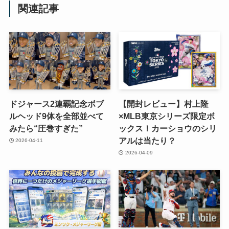
関連記事
ドジャース2連覇記念ボブ
【開封レビュー】村上隆
ルヘッド9体を全部並べて
×MLB東京シリーズ限定ボ
みたら“圧巻すぎた”
ックス！カーショウのシリ
アルは当たり？
2026-04-11
2026-04-09