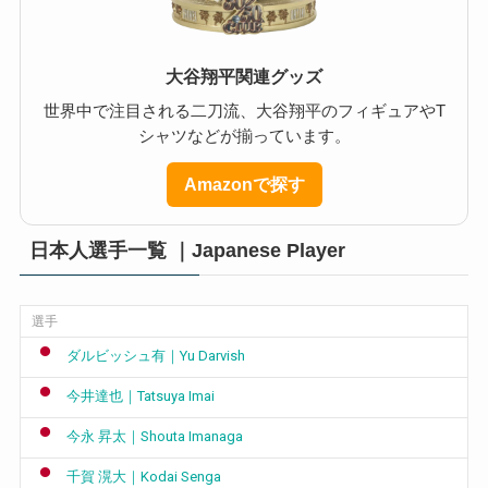
大谷翔平関連グッズ
世界中で注目される二刀流、大谷翔平のフィギュアやT
シャツなどが揃っています。
Amazonで探す
日本人選手一覧 ｜Japanese Player
選手
ダルビッシュ有｜Yu Darvish
今井達也｜Tatsuya Imai
今永 昇太｜Shouta Imanaga
千賀 滉大｜Kodai Senga