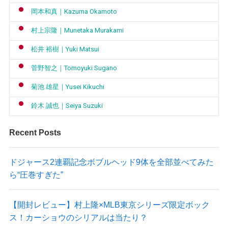
岡本和真｜Kazuma Okamoto
村上宗隆｜Munetaka Murakami
松井 裕樹｜Yuki Matsui
菅野智之｜Tomoyuki Sugano
菊池 雄星｜Yusei Kikuchi
鈴木 誠也｜Seiya Suzuki
Recent Posts
ドジャース2連覇記念ボブルヘッド9体を全部並べてみた
ら“圧巻すぎた”
【開封レビュー】村上隆×MLB東京シリーズ限定ボック
ス！カーショウのシリアルは当たり？