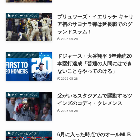
ブリュワーズ・イエリッチ キャリ
デイリートピックス
ア初のサヨナラ弾は延長戦でのグ
ランドスラム！
2025-05-28
ドジャース・大谷翔平 5年連続20
デイリートピックス
本塁打達成「普通の人間にはでき
ないことをやってのける」
2025-05-28
父がいるスタジアムで躍動するツ
デイリートピックス
インズのコディ・クレメンス
2025-05-28
6月に入った時点でのオールMLB
デイリートピックス