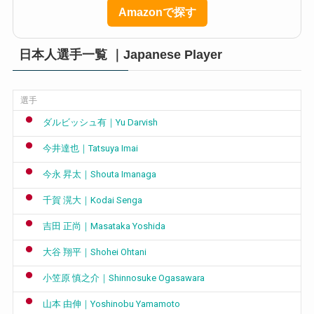
Amazonで探す
日本人選手一覧 ｜Japanese Player
選手
ダルビッシュ有｜Yu Darvish
今井達也｜Tatsuya Imai
今永 昇太｜Shouta Imanaga
千賀 滉大｜Kodai Senga
吉田 正尚｜Masataka Yoshida
大谷 翔平｜Shohei Ohtani
小笠原 慎之介｜Shinnosuke Ogasawara
山本 由伸｜Yoshinobu Yamamoto