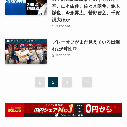
平、山本由伸、佐々木朗希、鈴木
誠也、今永昇太、菅野智之、千賀
滉大ほか
2025-06-01
プレーオフがまだ見えている出遅
デイリートピックス
れた6球団!?
2025-05-29
1
2
3
...
77