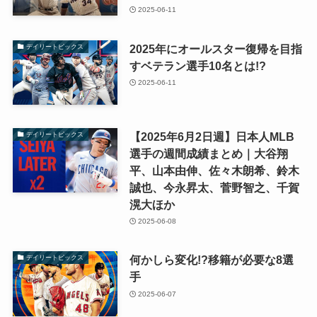
2025-06-11
2025年にオールスター復帰を目指
デイリートピックス
すベテラン選手10名とは!?
2025-06-11
【2025年6月2日週】日本人MLB
デイリートピックス
選手の週間成績まとめ｜大谷翔
平、山本由伸、佐々木朗希、鈴木
誠也、今永昇太、菅野智之、千賀
滉大ほか
2025-06-08
何かしら変化!?移籍が必要な8選
デイリートピックス
手
2025-06-07