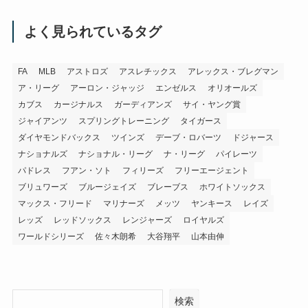
よく見られているタグ
FA
MLB
アストロズ
アスレチックス
アレックス・ブレグマン
ア・リーグ
アーロン・ジャッジ
エンゼルス
オリオールズ
カブス
カージナルス
ガーディアンズ
サイ・ヤング賞
ジャイアンツ
スプリングトレーニング
タイガース
ダイヤモンドバックス
ツインズ
デーブ・ロバーツ
ドジャース
ナショナルズ
ナショナル・リーグ
ナ・リーグ
パイレーツ
パドレス
フアン・ソト
フィリーズ
フリーエージェント
ブリュワーズ
ブルージェイズ
ブレーブス
ホワイトソックス
マックス・フリード
マリナーズ
メッツ
ヤンキース
レイズ
レッズ
レッドソックス
レンジャーズ
ロイヤルズ
ワールドシリーズ
佐々木朗希
大谷翔平
山本由伸
検索