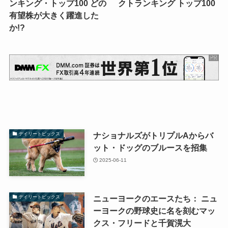
ンキング・トップ100 どの
クトランキング トップ100
有望株が大きく躍進した
か!?
ナショナルズがトリプルAからバ
デイリートピックス
ット・ドッグのブルースを招集
2025-06-11
ニューヨークのエースたち： ニュ
デイリートピックス
ーヨークの野球史に名を刻むマッ
クス・フリードと千賀滉大