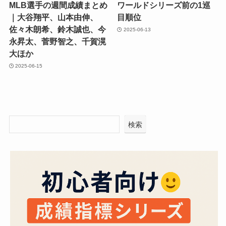
MLB選手の週間成績まとめ
ワールドシリーズ前の1巡
｜大谷翔平、山本由伸、
目順位
佐々木朗希、鈴木誠也、今
2025-06-13
永昇太、菅野智之、千賀滉
大ほか
2025-06-15
検索