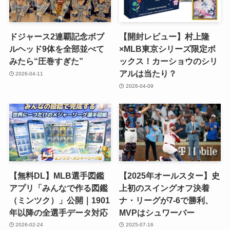
ドジャース2連覇記念ボブ
【開封レビュー】村上隆
ルヘッド9体を全部並べて
×MLB東京シリーズ限定ボ
みたら“圧巻すぎた”
ックス！カーショウのシリ
アルは当たり？
2026-04-11
2026-04-09
【無料DL】MLB選手図鑑
【2025年オールスター】史
アプリ「みんなで作る図鑑
上初のスイングオフ決着
（ミンツク）」公開｜1901
ナ・リーグが7-6で勝利、
年以降の全選手データ対応
MVPはシュワーバー
2026-02-24
2025-07-16