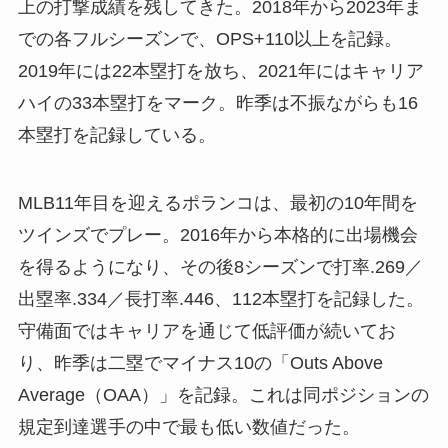
上の打撃成績を残してきた。2018年から2023年ま
での各フルシーズンで、OPS+110以上を記録。
2019年には22本塁打を放ち、2021年にはキャリア
ハイの33本塁打をマーク。昨季は不振ながらも16
本塁打を記録している。
MLB11年目を迎えるポランコは、最初の10年間を
ツインズでプレー。2016年から本格的に出場機会
を得るようになり、その後8シーズンで打率.269／
出塁率.334／長打率.446、112本塁打を記録した。
守備面ではキャリアを通じて低評価が続いてお
り、昨季は二塁でマイナス10の「Outs Above
Average（OAA）」を記録。これは同ポジションの
規定到達選手の中で最も低い数値だった。