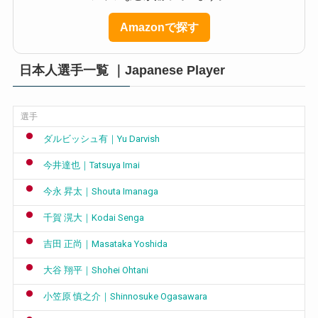
Amazonで探す
日本人選手一覧 ｜Japanese Player
選手
ダルビッシュ有｜Yu Darvish
今井達也｜Tatsuya Imai
今永 昇太｜Shouta Imanaga
千賀 滉大｜Kodai Senga
吉田 正尚｜Masataka Yoshida
大谷 翔平｜Shohei Ohtani
小笠原 慎之介｜Shinnosuke Ogasawara