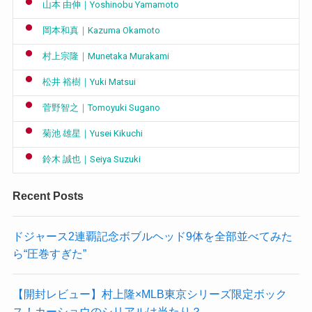
山本 由伸｜Yoshinobu Yamamoto
岡本和真｜Kazuma Okamoto
村上宗隆｜Munetaka Murakami
松井 裕樹｜Yuki Matsui
菅野智之｜Tomoyuki Sugano
菊池 雄星｜Yusei Kikuchi
鈴木 誠也｜Seiya Suzuki
Recent Posts
ドジャース2連覇記念ボブルヘッド9体を全部並べてみた
ら“圧巻すぎた”
【開封レビュー】村上隆×MLB東京シリーズ限定ボック
ス！カーショウのシリアルは当たり？