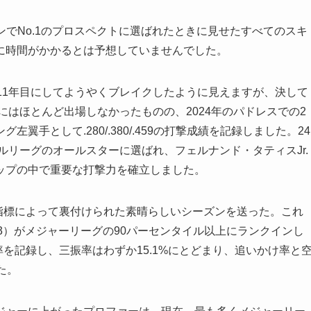
ンでNo.1のプロスペクトに選ばれたときに見せたすべてのスキ
に時間がかかるとは予想していませんでした。
11年目にしてようやくブレイクしたように見えますが、決して
にはほとんど出場しなかったものの、2024年のパドレスでの2
手として.280/.380/.459の打撃成績を記録しました。24
ルリーグのオールスターに選ばれ、フェルナンド・タティスJr.
ップの中で重要な打撃力を確立しました。
触質量指標によって裏付けられた素晴らしいシーズンを送った。これ
283）がメジャーリーグの90パーセンタイル以上にランクインし
率を記録し、三振率はわずか15.1%にとどまり、追いかけ率と
た。