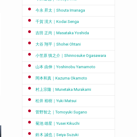
今永 昇太｜Shouta Imanaga
千賀 滉大｜Kodai Senga
吉田 正尚｜Masataka Yoshida
大谷 翔平｜Shohei Ohtani
小笠原 慎之介｜Shinnosuke Ogasawara
山本 由伸｜Yoshinobu Yamamoto
岡本和真｜Kazuma Okamoto
村上宗隆｜Munetaka Murakami
松井 裕樹｜Yuki Matsui
菅野智之｜Tomoyuki Sugano
菊池 雄星｜Yusei Kikuchi
鈴木 誠也｜Seiya Suzuki