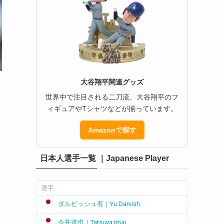
大谷翔平関連グッズ
世界中で注目される二刀流、大谷翔平のフ
ィギュアやTシャツなどが揃っています。
Amazonで探す
日本人選手一覧 ｜Japanese Player
し
選手
ダルビッシュ有｜Yu Darvish
今井達也｜Tatsuya Imai