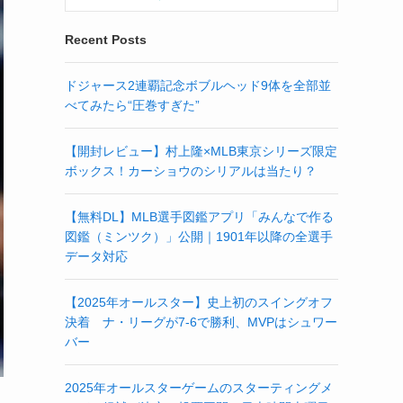
Recent Posts
ドジャース2連覇記念ボブルヘッド9体を全部並
べてみたら“圧巻すぎた”
【開封レビュー】村上隆×MLB東京シリーズ限定
ボックス！カーショウのシリアルは当たり？
【無料DL】MLB選手図鑑アプリ「みんなで作る
図鑑（ミンツク）」公開｜1901年以降の全選手
データ対応
【2025年オールスター】史上初のスイングオフ
決着 ナ・リーグが7-6で勝利、MVPはシュワー
バー
2025年オールスターゲームのスターティングメ