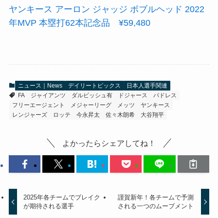
ヤンキース アーロン ジャッジ ボブルヘッド 2022
年MVP 本塁打62本記念品 ¥59,480
ニュース｜News
デイリートピックス
日本人選手関連
FA
ジャイアンツ
ダルビッシュ有
ドジャース
パドレス
フリーエージェント
メジャーリーグ
メッツ
ヤンキース
レンジャーズ
ロッテ
今永昇太
佐々木朗希
大谷翔平
よかったらシェアしてね！
2025年各チームでブレイク
謹賀新年！各チームで予測
が期待される選手
される一つのムーブメント