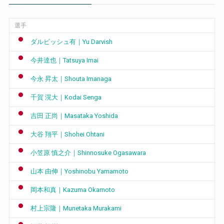
選手
ダルビッシュ有｜Yu Darvish
今井達也｜Tatsuya Imai
今永 昇太｜Shouta Imanaga
千賀 滉大｜Kodai Senga
吉田 正尚｜Masataka Yoshida
大谷 翔平｜Shohei Ohtani
小笠原 慎之介｜Shinnosuke Ogasawara
山本 由伸｜Yoshinobu Yamamoto
岡本和真｜Kazuma Okamoto
村上宗隆｜Munetaka Murakami