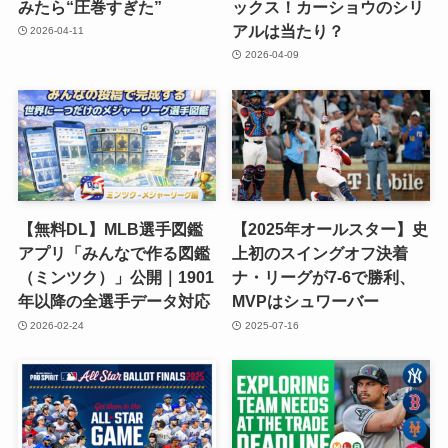
みたら“圧巻すぎた”
ックス！カーショウのシリ
アルは当たり？
2026-04-11
2026-04-09
【無料DL】MLB選手図鑑
【2025年オールスター】史
アプリ「みんなで作る図鑑
上初のスイングオフ決着
（ミンツク）」公開｜1901
ナ・リーグが7-6で勝利、
年以降の全選手データ対応
MVPはシュワーバー
2026-02-24
2025-07-16