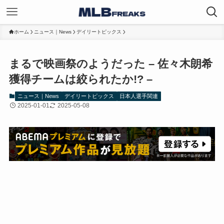
ホーム
ニュース｜News
デイリートピックス
まるで映画祭のようだった – 佐々木朗希
獲得チームは絞られたか!? –
ニュース｜News
デイリートピックス
日本人選手関連
2025-01-01
2025-05-08