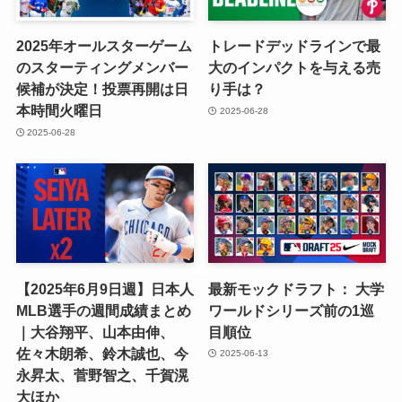
2025年オールスターゲーム
トレードデッドラインで最
のスターティングメンバー
大のインパクトを与える売
候補が決定！投票再開は日
り手は？
本時間火曜日
2025-06-28
2025-06-28
【2025年6月9日週】日本人
最新モックドラフト： 大学
MLB選手の週間成績まとめ
ワールドシリーズ前の1巡
｜大谷翔平、山本由伸、
目順位
佐々木朗希、鈴木誠也、今
2025-06-13
永昇太、菅野智之、千賀滉
大ほか