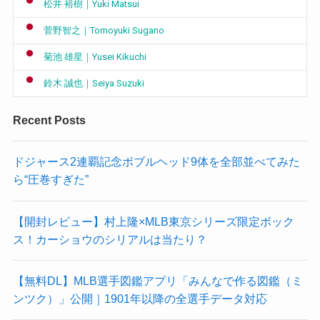
松井 裕樹｜Yuki Matsui
菅野智之｜Tomoyuki Sugano
菊池 雄星｜Yusei Kikuchi
鈴木 誠也｜Seiya Suzuki
Recent Posts
ドジャース2連覇記念ボブルヘッド9体を全部並べてみた
ら“圧巻すぎた”
【開封レビュー】村上隆×MLB東京シリーズ限定ボック
ス！カーショウのシリアルは当たり？
【無料DL】MLB選手図鑑アプリ「みんなで作る図鑑（ミ
ンツク）」公開｜1901年以降の全選手データ対応