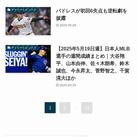
パドレスが初回6失点も逆転劇を
デイリートピックス
披露
2025-05-28
【2025年5月19日週】日本人MLB
デイリートピックス
選手の週間成績まとめ｜大谷翔
平、山本由伸、佐々木朗希、鈴木
誠也、今永昇太、菅野智之、千賀
滉大ほか
2025-05-25
1
2
...
14