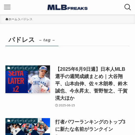
ホーム
パドレス
パドレス
– tag –
【2025年6月9日週】日本人MLB
デイリートピックス
選手の週間成績まとめ｜大谷翔
平、山本由伸、佐々木朗希、鈴木
誠也、今永昇太、菅野智之、千賀
滉大ほか
2025-06-15
打者パワーランキングのトップ3
デイリートピックス
に新たな名前がランクイン