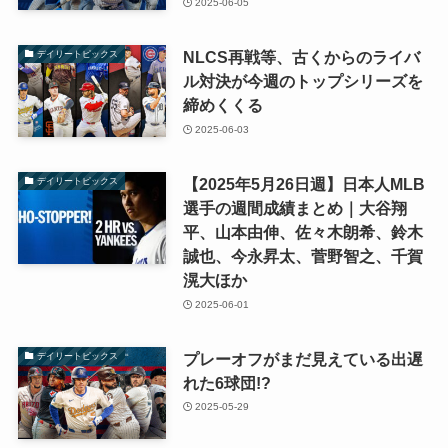
2025-06-05
NLCS再戦等、古くからのライバ
デイリートピックス
ル対決が今週のトップシリーズを
締めくくる
2025-06-03
【2025年5月26日週】日本人MLB
デイリートピックス
選手の週間成績まとめ｜大谷翔
平、山本由伸、佐々木朗希、鈴木
誠也、今永昇太、菅野智之、千賀
滉大ほか
2025-06-01
プレーオフがまだ見えている出遅
デイリートピックス
れた6球団!?
2025-05-29