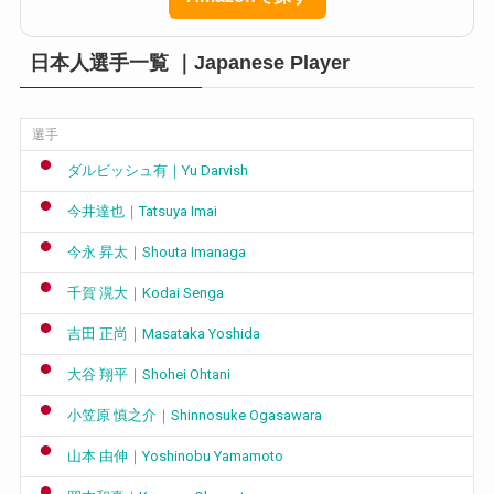
日本人選手一覧 ｜Japanese Player
選手
ダルビッシュ有｜Yu Darvish
今井達也｜Tatsuya Imai
今永 昇太｜Shouta Imanaga
千賀 滉大｜Kodai Senga
吉田 正尚｜Masataka Yoshida
大谷 翔平｜Shohei Ohtani
小笠原 慎之介｜Shinnosuke Ogasawara
山本 由伸｜Yoshinobu Yamamoto