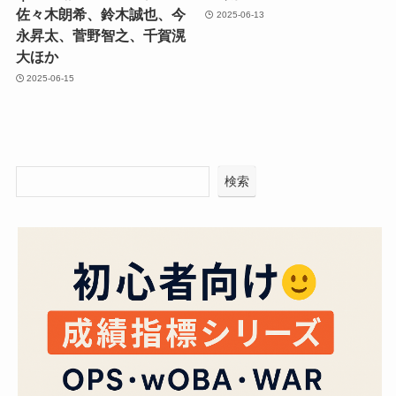
佐々木朗希、鈴木誠也、今
2025-06-13
永昇太、菅野智之、千賀滉
大ほか
2025-06-15
検索