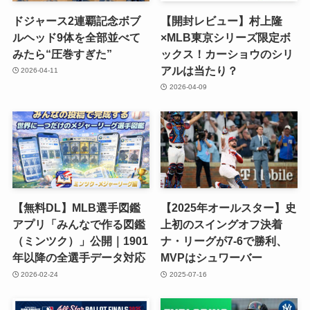
ドジャース2連覇記念ボブ
【開封レビュー】村上隆
ルヘッド9体を全部並べて
×MLB東京シリーズ限定ボ
みたら“圧巻すぎた”
ックス！カーショウのシリ
アルは当たり？
2026-04-11
2026-04-09
【無料DL】MLB選手図鑑
【2025年オールスター】史
アプリ「みんなで作る図鑑
上初のスイングオフ決着
（ミンツク）」公開｜1901
ナ・リーグが7-6で勝利、
年以降の全選手データ対応
MVPはシュワーバー
2026-02-24
2025-07-16