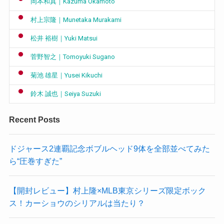
岡本和真｜Kazuma Okamoto
村上宗隆｜Munetaka Murakami
松井 裕樹｜Yuki Matsui
菅野智之｜Tomoyuki Sugano
菊池 雄星｜Yusei Kikuchi
鈴木 誠也｜Seiya Suzuki
Recent Posts
ドジャース2連覇記念ボブルヘッド9体を全部並べてみた
ら“圧巻すぎた”
【開封レビュー】村上隆×MLB東京シリーズ限定ボック
ス！カーショウのシリアルは当たり？