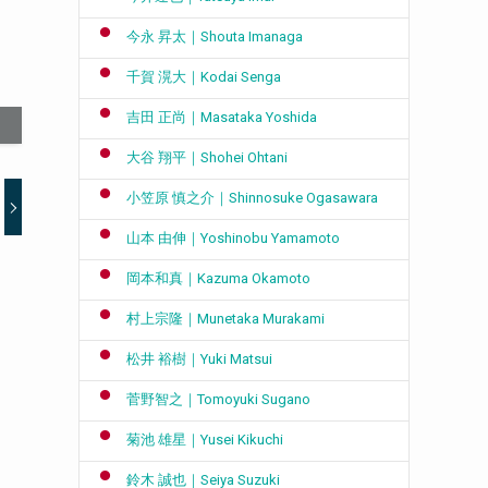
今永 昇太｜Shouta Imanaga
千賀 滉大｜Kodai Senga
吉田 正尚｜Masataka Yoshida
大谷 翔平｜Shohei Ohtani
小笠原 慎之介｜Shinnosuke Ogasawara
山本 由伸｜Yoshinobu Yamamoto
岡本和真｜Kazuma Okamoto
村上宗隆｜Munetaka Murakami
松井 裕樹｜Yuki Matsui
菅野智之｜Tomoyuki Sugano
菊池 雄星｜Yusei Kikuchi
鈴木 誠也｜Seiya Suzuki