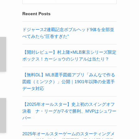
Recent Posts
ドジャース2連覇記念ボブルヘッド9体を全部並
べてみたら“圧巻すぎた”
【開封レビュー】村上隆×MLB東京シリーズ限定
ボックス！カーショウのシリアルは当たり？
【無料DL】MLB選手図鑑アプリ「みんなで作る
図鑑（ミンツク）」公開｜1901年以降の全選手
データ対応
【2025年オールスター】史上初のスイングオフ
決着 ナ・リーグが7-6で勝利、MVPはシュワー
バー
2025年オールスターゲームのスターティングメ