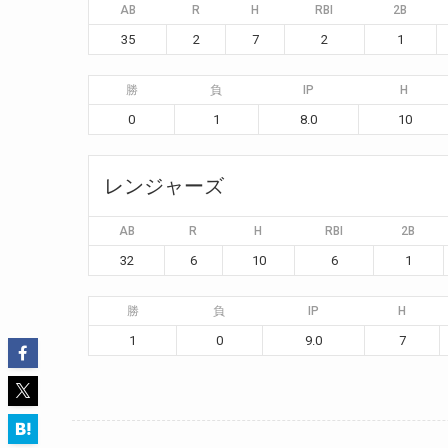
AB
R
H
RBI
2B
35
2
7
2
1
勝
負
IP
H
0
1
8.0
10
レンジャーズ
AB
R
H
RBI
2B
32
6
10
6
1
勝
負
IP
H
1
0
9.0
7