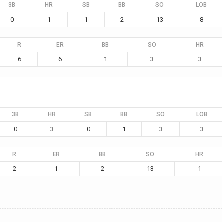
3B
HR
SB
BB
SO
LOB
0
1
1
2
13
8
R
ER
BB
SO
HR
6
6
1
3
3
3B
HR
SB
BB
SO
LOB
0
3
0
1
3
3
R
ER
BB
SO
HR
2
1
2
13
1