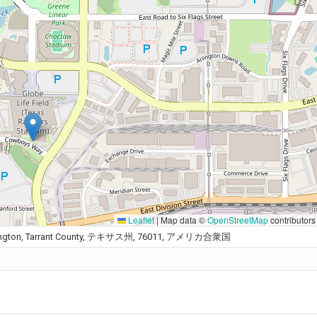
Leaflet
|
Map data ©
OpenStreetMap
contributors
e, Arlington, Tarrant County, テキサス州, 76011, アメリカ合衆国