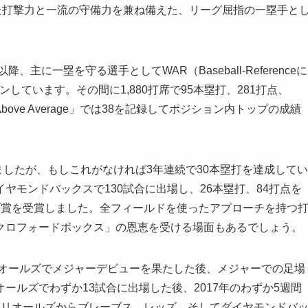
た打撃力と一流の守備力を兼ね備えた、リーグ屈指の一塁手と
主に一塁を守る選手としてWAR（Baseball-Referenceに
ンしています。その間に1,880打席で95本塁打、281打点、
s Above Average」では38を記録してポジション内トップの成績
ましたが、もしこれがなければ3年連続で30本塁打を達成してい
ヤモンドバックスで130試合に出場し、26本塁打、84打点を
ブ賞を受賞しました。全フィールドを使ったアプローチを持つ
クロフォードボックス」の恩恵を受ける場面もあるでしょう。
リオールズでメジャーデビューを果たした後、メジャーでの足場
ールズでわずか13試合に出場した後、2017年のわずか5週間
オリオールズからブレーブス、レッズ、そしてダイヤモンドバ