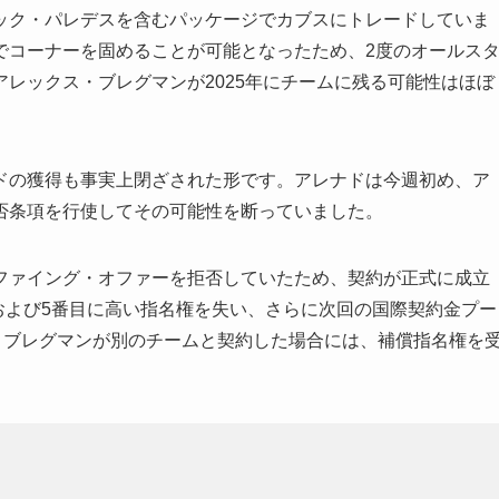
ック・パレデスを含むパッケージでカブスにトレードしていま
でコーナーを固めることが可能となったため、2度のオールス
レックス・ブレグマンが2025年にチームに残る可能性はほぼ
ドの獲得も事実上閉ざされた形です。アレナドは今週初め、ア
否条項を行使してその可能性を断っていました。
ファイング・オファーを拒否していたため、契約が正式に成立
目および5番目に高い指名権を失い、さらに次回の国際契約金プー
、ブレグマンが別のチームと契約した場合には、補償指名権を