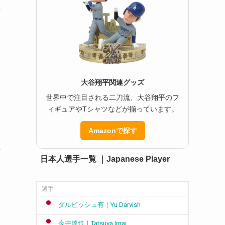
し
大谷翔平関連グッズ
世界中で注目される二刀流、大谷翔平のフ
ィギュアやTシャツなどが揃っています。
Amazonで探す
打
日本人選手一覧 ｜Japanese Player
選手
ダルビッシュ有｜Yu Darvish
今井達也｜Tatsuya Imai
ッ