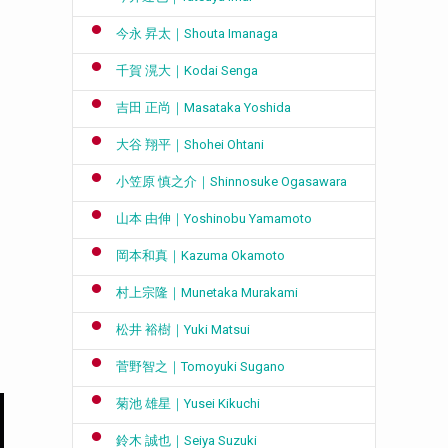
今永 昇太｜Shouta Imanaga
千賀 滉大｜Kodai Senga
吉田 正尚｜Masataka Yoshida
大谷 翔平｜Shohei Ohtani
小笠原 慎之介｜Shinnosuke Ogasawara
山本 由伸｜Yoshinobu Yamamoto
岡本和真｜Kazuma Okamoto
村上宗隆｜Munetaka Murakami
松井 裕樹｜Yuki Matsui
菅野智之｜Tomoyuki Sugano
菊池 雄星｜Yusei Kikuchi
鈴木 誠也｜Seiya Suzuki