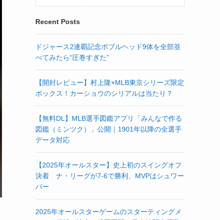
Recent Posts
ドジャース2連覇記念ボブルヘッド9体を全部並
べてみたら“圧巻すぎた”
【開封レビュー】村上隆×MLB東京シリーズ限定
ボックス！カーショウのシリアルは当たり？
【無料DL】MLB選手図鑑アプリ「みんなで作る
図鑑（ミンツク）」公開｜1901年以降の全選手
データ対応
【2025年オールスター】史上初のスイングオフ
決着 ナ・リーグが7-6で勝利、MVPはシュワー
バー
2025年オールスターゲームのスターティングメ