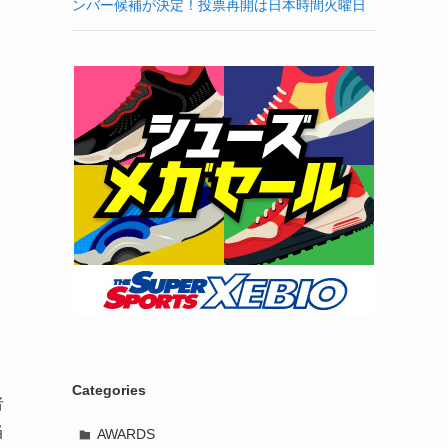
ンバー候補が決定！投票再開は日本時間火曜日
、
Categories
者
当
AWARDS