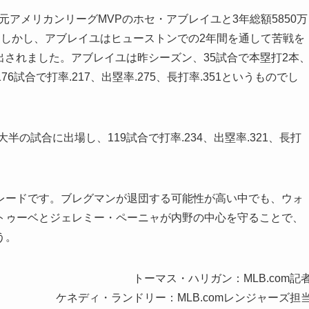
元アメリカンリーグMVPのホセ・アブレイユと3年総額5850万
。しかし、アブレイユはヒューストンでの2年間を通して苦戦を
放出されました。アブレイユは昨シーズン、35試合で本塁打2本
6試合で打率.217、出塁率.275、長打率.351というものでし
半の試合に出場し、119試合で打率.234、出塁率.321、長打
レードです。ブレグマンが退団する可能性が高い中でも、ウォ
トゥーベとジェレミー・ペーニャが内野の中心を守ることで、
う。
トーマス・ハリガン：MLB.com記
ケネディ・ランドリー：MLB.comレンジャーズ担