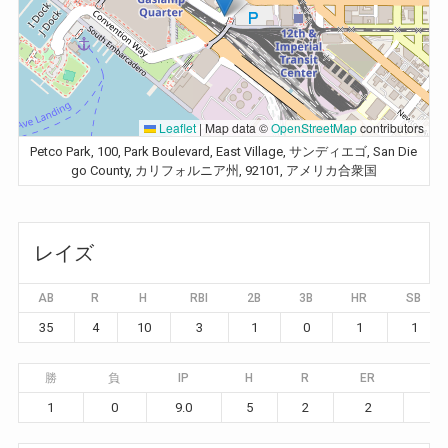
Leaflet
|
Map data ©
OpenStreetMap
contributors
Petco Park, 100, Park Boulevard, East Village, サンディエゴ, San Die
go County, カリフォルニア州, 92101, アメリカ合衆国
レイズ
AB
R
H
RBI
2B
3B
HR
SB
35
4
10
3
1
0
1
1
勝
負
IP
H
R
ER
BB
1
0
9.0
5
2
2
3