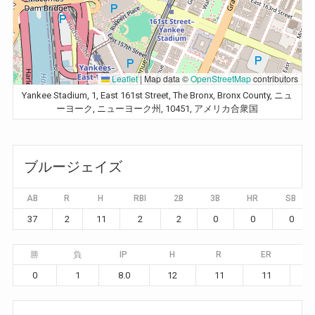
Leaflet
|
Map data ©
OpenStreetMap
contributors
Yankee Stadium, 1, East 161st Street, The Bronx, Bronx County, ニュ
ーヨーク, ニューヨーク州, 10451, アメリカ合衆国
ブルージェイズ
AB
R
H
RBI
2B
3B
HR
SB
37
2
11
2
2
0
0
0
勝
負
IP
H
R
ER
B
0
1
8.0
12
11
11