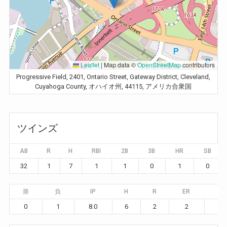
Leaflet
|
Map data ©
OpenStreetMap
contributors
Progressive Field, 2401, Ontario Street, Gateway District, Cleveland,
Cuyahoga County, オハイオ州, 44115, アメリカ合衆国
ツインズ
AB
R
H
RBI
2B
3B
HR
SB
32
1
7
1
1
0
1
0
勝
負
IP
H
R
ER
BB
0
1
8.0
6
2
2
2