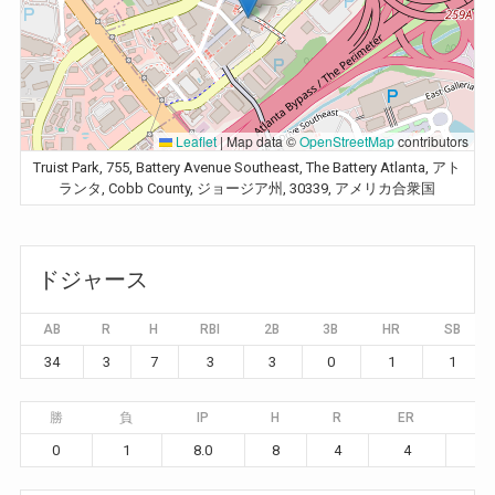
Leaflet
|
Map data ©
OpenStreetMap
contributors
Truist Park, 755, Battery Avenue Southeast, The Battery Atlanta, アト
ランタ, Cobb County, ジョージア州, 30339, アメリカ合衆国
ドジャース
AB
R
H
RBI
2B
3B
HR
SB
34
3
7
3
3
0
1
1
勝
負
IP
H
R
ER
BB
0
1
8.0
8
4
4
2