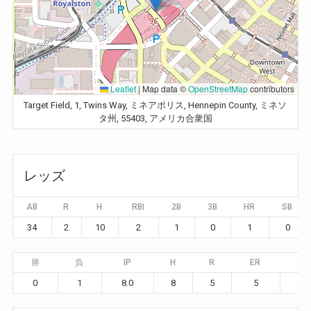
Leaflet
|
Map data ©
OpenStreetMap
contributors
Target Field, 1, Twins Way, ミネアポリス, Hennepin County, ミネソ
タ州, 55403, アメリカ合衆国
レッズ
AB
R
H
RBI
2B
3B
HR
SB
34
2
10
2
1
0
1
0
勝
負
IP
H
R
ER
BB
0
1
8.0
8
5
5
2