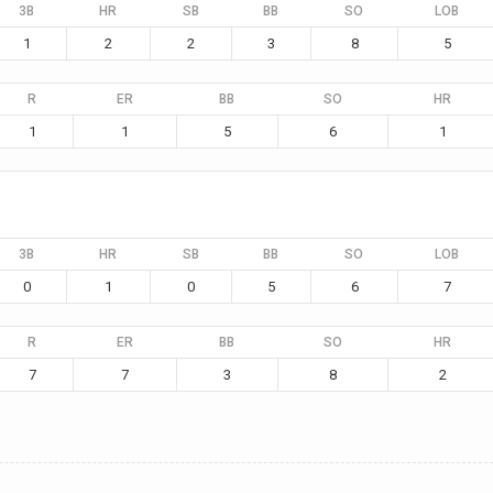
3B
HR
SB
BB
SO
LOB
1
2
2
3
8
5
R
ER
BB
SO
HR
1
1
5
6
1
3B
HR
SB
BB
SO
LOB
0
1
0
5
6
7
R
ER
BB
SO
HR
7
7
3
8
2