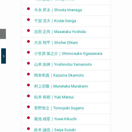
今永 昇太｜Shouta Imanaga
千賀 滉大｜Kodai Senga
吉田 正尚｜Masataka Yoshida
大谷 翔平｜Shohei Ohtani
小笠原 慎之介｜Shinnosuke Ogasawara
山本 由伸｜Yoshinobu Yamamoto
岡本和真｜Kazuma Okamoto
村上宗隆｜Munetaka Murakami
松井 裕樹｜Yuki Matsui
菅野智之｜Tomoyuki Sugano
菊池 雄星｜Yusei Kikuchi
鈴木 誠也｜Seiya Suzuki