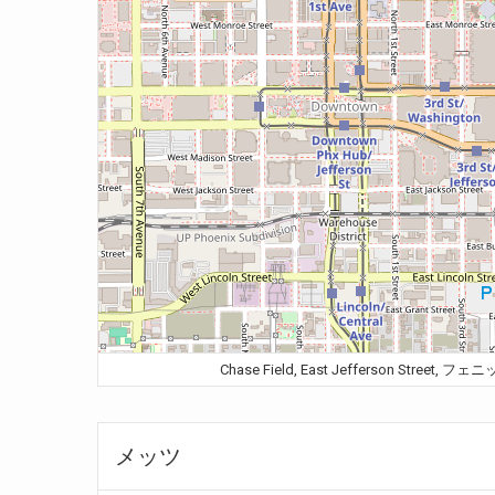
Chase Field, East Jefferson Street
メッツ