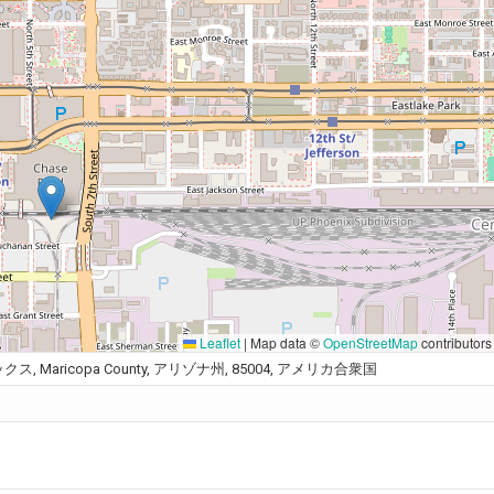
Leaflet
|
Map data ©
OpenStreetMap
contributors
, フェニックス, Maricopa County, アリゾナ州, 85004, アメリカ合衆国