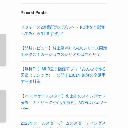
Recent Posts
ドジャース2連覇記念ボブルヘッド9体を全部並
べてみたら“圧巻すぎた”
【開封レビュー】村上隆×MLB東京シリーズ限定
ボックス！カーショウのシリアルは当たり？
【無料DL】MLB選手図鑑アプリ「みんなで作る
図鑑（ミンツク）」公開｜1901年以降の全選手
データ対応
【2025年オールスター】史上初のスイングオフ
決着 ナ・リーグが7-6で勝利、MVPはシュワー
バー
2025年オールスターゲームのスターティングメ