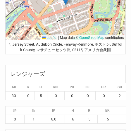
Leaflet
|
Map data ©
OpenStreetMap
contributors
4, Jersey Street, Audubon Circle, Fenway-Kenmore, ボストン, Suffol
k County, マサチューセッツ州, 02115, アメリカ合衆国
レンジャーズ
AB
R
H
RBI
2B
3B
HR
SB
30
0
5
0
0
0
0
2
勝
負
IP
H
R
ER
BB
0
1
8.0
6
5
5
4