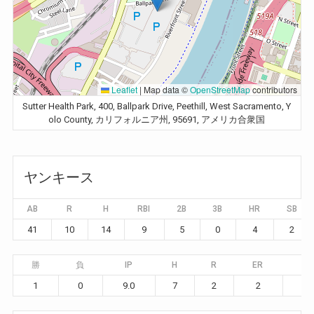
Leaflet
|
Map data ©
OpenStreetMap
contributors
Sutter Health Park, 400, Ballpark Drive, Peethill, West Sacramento, Y
olo County, カリフォルニア州, 95691, アメリカ合衆国
ヤンキース
AB
R
H
RBI
2B
3B
HR
SB
41
10
14
9
5
0
4
2
勝
負
IP
H
R
ER
BB
1
0
9.0
7
2
2
1