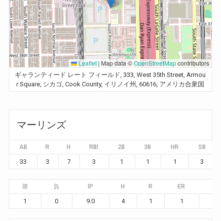
Leaflet
|
Map data ©
OpenStreetMap
contributors
ギャランティード レート フィールド, 333, West 35th Street, Armou
r Square, シカゴ, Cook County, イリノイ州, 60616, アメリカ合衆国
マーリンズ
AB
R
H
RBI
2B
3B
HR
SB
33
3
7
3
1
1
1
3
勝
負
IP
H
R
ER
BB
1
0
9.0
4
1
1
2