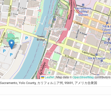
Leaflet
|
Map data ©
OpenStreetMap
contributors
hill, West Sacramento, Yolo County, カリフォルニア州, 95691, アメリカ合衆国