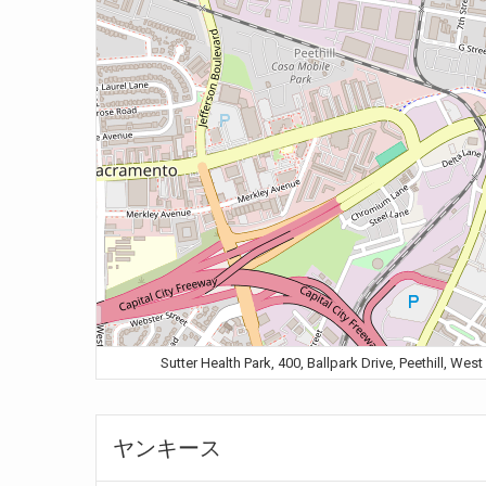
Sutter Health Park, 400, Ballpark Drive, Peet
ヤンキース