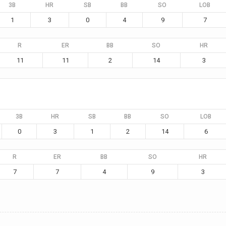
3B
HR
SB
BB
SO
LOB
1
3
0
4
9
7
R
ER
BB
SO
HR
11
11
2
14
3
3B
HR
SB
BB
SO
LOB
0
3
1
2
14
6
R
ER
BB
SO
HR
7
7
4
9
3