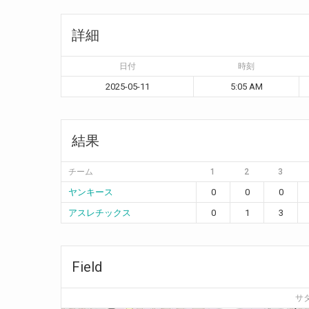
詳細
日付
時刻
2025-05-11
5:05 AM
結果
チーム
1
2
3
ヤンキース
0
0
0
アスレチックス
0
1
3
Field
サ