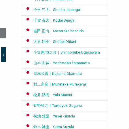
今永 昇太｜Shouta Imanaga
千賀 滉大｜Kodai Senga
吉田 正尚｜Masataka Yoshida
大谷 翔平｜Shohei Ohtani
小笠原 慎之介｜Shinnosuke Ogasawara
山本 由伸｜Yoshinobu Yamamoto
岡本和真｜Kazuma Okamoto
村上宗隆｜Munetaka Murakami
松井 裕樹｜Yuki Matsui
菅野智之｜Tomoyuki Sugano
菊池 雄星｜Yusei Kikuchi
鈴木 誠也｜Seiya Suzuki