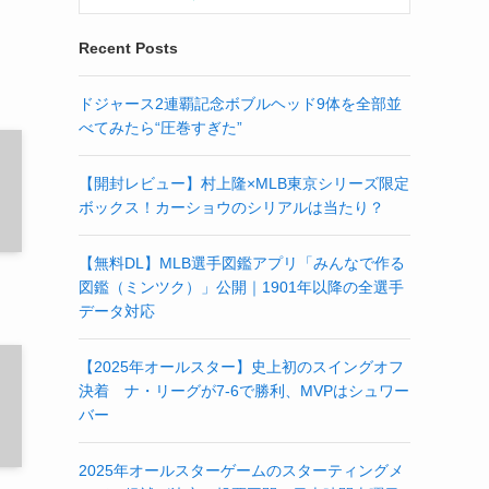
Recent Posts
ドジャース2連覇記念ボブルヘッド9体を全部並
べてみたら“圧巻すぎた”
【開封レビュー】村上隆×MLB東京シリーズ限定
ボックス！カーショウのシリアルは当たり？
【無料DL】MLB選手図鑑アプリ「みんなで作る
図鑑（ミンツク）」公開｜1901年以降の全選手
データ対応
【2025年オールスター】史上初のスイングオフ
決着 ナ・リーグが7-6で勝利、MVPはシュワー
バー
2025年オールスターゲームのスターティングメ