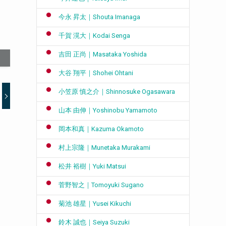
今永 昇太｜Shouta Imanaga
千賀 滉大｜Kodai Senga
吉田 正尚｜Masataka Yoshida
大谷 翔平｜Shohei Ohtani
小笠原 慎之介｜Shinnosuke Ogasawara
山本 由伸｜Yoshinobu Yamamoto
岡本和真｜Kazuma Okamoto
村上宗隆｜Munetaka Murakami
松井 裕樹｜Yuki Matsui
菅野智之｜Tomoyuki Sugano
菊池 雄星｜Yusei Kikuchi
鈴木 誠也｜Seiya Suzuki