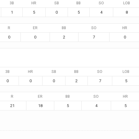
3B
HR
SB
BB
SO
LOB
1
5
0
5
4
8
R
ER
BB
SO
HR
0
0
2
7
0
3B
HR
SB
BB
SO
LOB
0
0
0
2
7
5
R
ER
BB
SO
HR
21
18
5
4
5