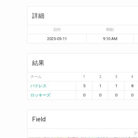
詳細
日付
時刻
2025-05-11
9:10 AM
結果
チーム
1
2
3
4
パドレス
5
1
1
8
ロッキーズ
0
0
0
0
Field
ク