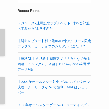
Recent Posts
ドジャース2連覇記念ボブルヘッド9体を全部並
べてみたら“圧巻すぎた”
【開封レビュー】村上隆×MLB東京シリーズ限定
ボックス！カーショウのシリアルは当たり？
【無料DL】MLB選手図鑑アプリ「みんなで作る
図鑑（ミンツク）」公開｜1901年以降の全選手
データ対応
【2025年オールスター】史上初のスイングオフ
決着 ナ・リーグが7-6で勝利、MVPはシュワー
バー
2025年オールスターゲームのスターティングメ