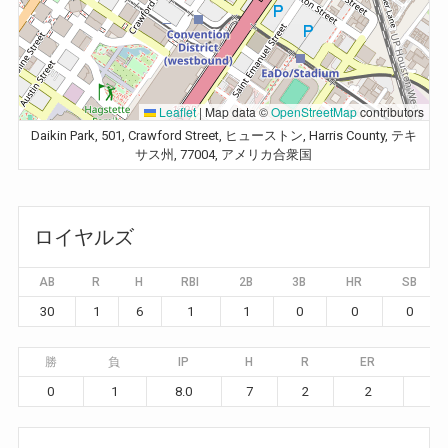
Leaflet
|
Map data ©
OpenStreetMap
contributors
Daikin Park, 501, Crawford Street, ヒューストン, Harris County, テキ
サス州, 77004, アメリカ合衆国
ロイヤルズ
AB
R
H
RBI
2B
3B
HR
SB
30
1
6
1
1
0
0
0
勝
負
IP
H
R
ER
BB
0
1
8.0
7
2
2
1