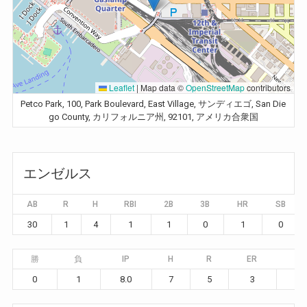
Leaflet
|
Map data ©
OpenStreetMap
contributors
Petco Park, 100, Park Boulevard, East Village, サンディエゴ, San Die
go County, カリフォルニア州, 92101, アメリカ合衆国
エンゼルス
AB
R
H
RBI
2B
3B
HR
SB
30
1
4
1
1
0
1
0
勝
負
IP
H
R
ER
BB
0
1
8.0
7
5
3
5