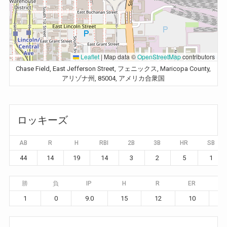
Leaflet
|
Map data ©
OpenStreetMap
contributors
Chase Field, East Jefferson Street, フェニックス, Maricopa County,
アリゾナ州, 85004, アメリカ合衆国
ロッキーズ
AB
R
H
RBI
2B
3B
HR
SB
44
14
19
14
3
2
5
1
勝
負
IP
H
R
ER
B
1
0
9.0
15
12
10