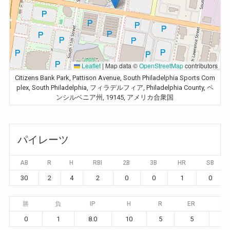
Leaflet
|
Map data ©
OpenStreetMap
contributors
Citizens Bank Park, Pattison Avenue, South Philadelphia Sports Com
plex, South Philadelphia, フィラデルフィア, Philadelphia County, ペ
ンシルベニア州, 19145, アメリカ合衆国
パイレーツ
AB
R
H
RBI
2B
3B
HR
SB
30
2
4
2
0
0
1
0
勝
負
IP
H
R
ER
BB
0
1
8.0
10
5
5
4