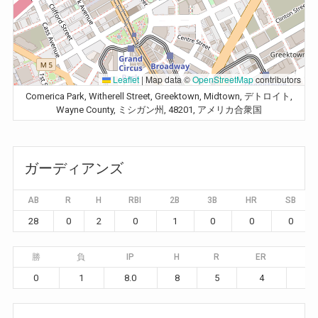
Leaflet
|
Map data ©
OpenStreetMap
contributors
Comerica Park, Witherell Street, Greektown, Midtown, デトロイト,
Wayne County, ミシガン州, 48201, アメリカ合衆国
ガーディアンズ
AB
R
H
RBI
2B
3B
HR
SB
28
0
2
0
1
0
0
0
勝
負
IP
H
R
ER
BB
0
1
8.0
8
5
4
4