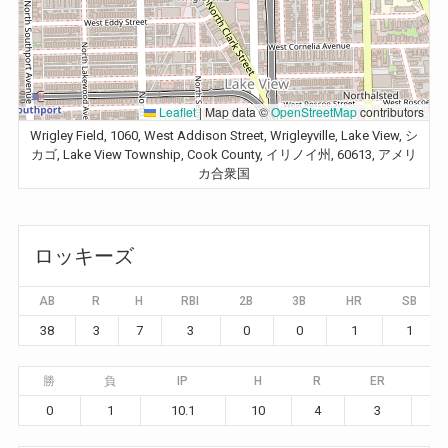
Leaflet
|
Map data ©
OpenStreetMap
contributors
Wrigley Field, 1060, West Addison Street, Wrigleyville, Lake View, シ
カゴ, Lake View Township, Cook County, イリノイ州, 60613, アメリ
カ合衆国
ロッキーズ
AB
R
H
RBI
2B
3B
HR
SB
38
3
7
3
0
0
1
1
勝
負
IP
H
R
ER
B
0
1
10.1
10
4
3
4