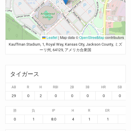
Leaflet
|
Map data ©
OpenStreetMap
contributors
Kauffman Stadium, 1, Royal Way, Kansas City, Jackson County, ミズ
ーリ州, 64129, アメリカ合衆国
タイガース
AB
R
H
RBI
2B
3B
HR
SB
29
0
2
0
0
0
0
0
勝
負
IP
H
R
ER
BB
0
1
8.0
4
1
1
0