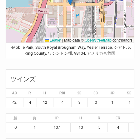
Leaflet
|
Map data ©
OpenStreetMap
contributors
T-Mobile Park, South Royal Brougham Way, Yesler Terrace, シアトル,
King County, ワシントン州, 98104, アメリカ合衆国
ツインズ
AB
R
H
RBI
2B
3B
HR
SB
42
4
12
4
3
0
1
1
勝
負
IP
H
R
ER
B
0
1
10.1
10
5
4
3