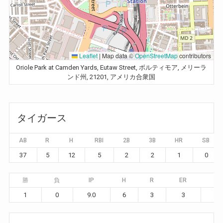
Leaflet
|
Map data ©
OpenStreetMap
contributors
Oriole Park at Camden Yards, Eutaw Street, ボルティモア, メリーラ
ンド州, 21201, アメリカ合衆国
タイガース
AB
R
H
RBI
2B
3B
HR
SB
37
5
12
5
2
2
1
0
勝
負
IP
H
R
ER
BB
1
0
9.0
6
3
3
1