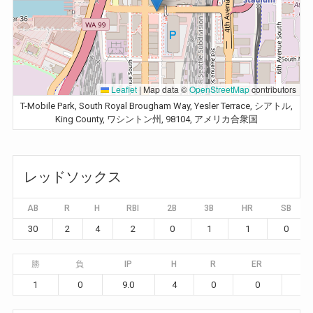
Leaflet
|
Map data ©
OpenStreetMap
contributors
T-Mobile Park, South Royal Brougham Way, Yesler Terrace, シアトル,
King County, ワシントン州, 98104, アメリカ合衆国
レッドソックス
AB
R
H
RBI
2B
3B
HR
SB
30
2
4
2
0
1
1
0
勝
負
IP
H
R
ER
BB
1
0
9.0
4
0
0
4