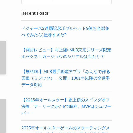
Recent Posts
ドジャース2連覇記念ボブルヘッド9体を全部並
べてみたら“圧巻すぎた”
【開封レビュー】村上隆×MLB東京シリーズ限定
ボックス！カーショウのシリアルは当たり？
【無料DL】MLB選手図鑑アプリ「みんなで作る
図鑑（ミンツク）」公開｜1901年以降の全選手
データ対応
【2025年オールスター】史上初のスイングオフ
決着 ナ・リーグが7-6で勝利、MVPはシュワー
バー
2025年オールスターゲームのスターティングメ