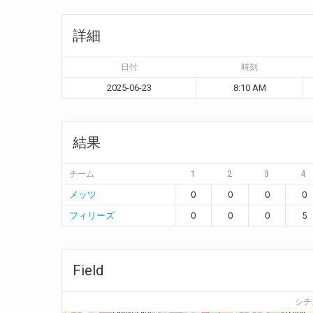
詳細
日付
時刻
2025-06-23
8:10 AM
結果
チーム
1
2
3
4
メッツ
0
0
0
0
フィリーズ
0
0
0
5
Field
シチ