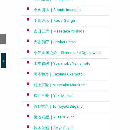
今永 昇太｜Shouta Imanaga
千賀 滉大｜Kodai Senga
吉田 正尚｜Masataka Yoshida
大谷 翔平｜Shohei Ohtani
小笠原 慎之介｜Shinnosuke Ogasawara
山本 由伸｜Yoshinobu Yamamoto
岡本和真｜Kazuma Okamoto
村上宗隆｜Munetaka Murakami
松井 裕樹｜Yuki Matsui
菅野智之｜Tomoyuki Sugano
菊池 雄星｜Yusei Kikuchi
鈴木 誠也｜Seiya Suzuki