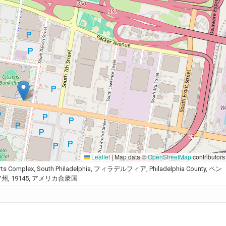
Leaflet
|
Map data ©
OpenStreetMap
contributors
 Sports Complex, South Philadelphia, フィラデルフィア, Philadelphia County, ペン
, 19145, アメリカ合衆国