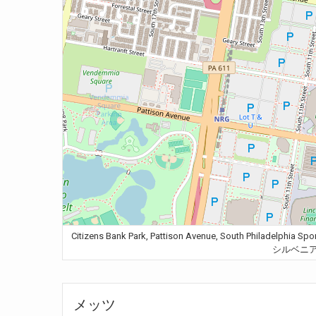
Citizens Bank Park, Pattison Avenue, South Philadelphia
シルベニア州
メッツ