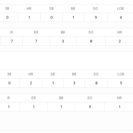
3B
HR
SB
BB
SO
LOB
0
1
0
1
9
4
R
ER
BB
SO
HR
7
7
3
8
2
3B
HR
SB
BB
SO
LOB
0
2
1
3
8
5
R
ER
BB
SO
HR
1
1
1
9
1