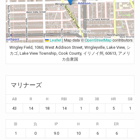
Leaflet
|
Map data ©
OpenStreetMap
contributors
Wrigley Field, 1060, West Addison Street, Wrigleyville, Lake View, シ
カゴ, Lake View Township, Cook County, イリノイ州, 60613, アメリ
カ合衆国
マリナーズ
AB
R
H
RBI
2B
3B
HR
SB
43
14
18
14
1
0
5
1
勝
負
IP
H
R
ER
BB
1
0
9.0
10
6
6
1