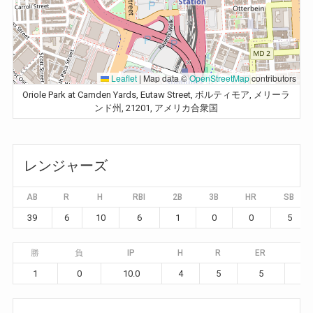
Leaflet
|
Map data ©
OpenStreetMap
contributors
Oriole Park at Camden Yards, Eutaw Street, ボルティモア, メリーラ
ンド州, 21201, アメリカ合衆国
レンジャーズ
AB
R
H
RBI
2B
3B
HR
SB
39
6
10
6
1
0
0
5
勝
負
IP
H
R
ER
BB
1
0
10.0
4
5
5
4