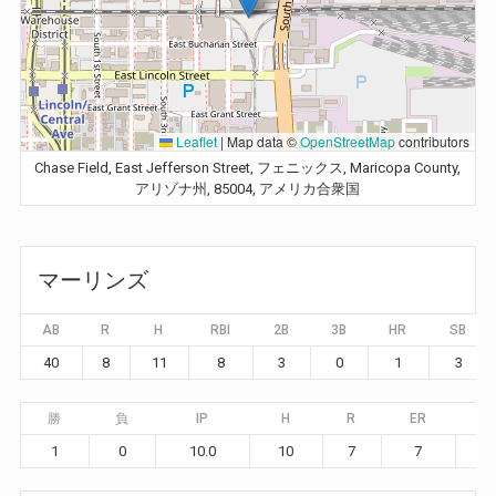
Leaflet
|
Map data ©
OpenStreetMap
contributors
Chase Field, East Jefferson Street, フェニックス, Maricopa County,
アリゾナ州, 85004, アメリカ合衆国
マーリンズ
AB
R
H
RBI
2B
3B
HR
SB
40
8
11
8
3
0
1
3
勝
負
IP
H
R
ER
B
1
0
10.0
10
7
7
0