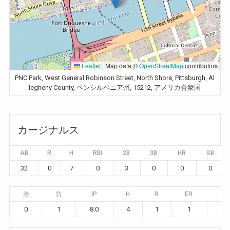
Leaflet
|
Map data ©
OpenStreetMap
contributors
PNC Park, West General Robinson Street, North Shore, Pittsburgh, Al
legheny County, ペンシルベニア州, 15212, アメリカ合衆国
カージナルス
AB
R
H
RBI
2B
3B
HR
SB
32
0
7
0
3
0
0
0
勝
負
IP
H
R
ER
BB
0
1
8.0
4
1
1
2