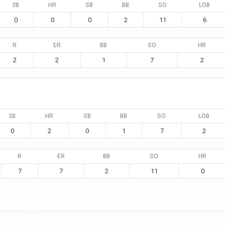
3B
HR
SB
BB
SO
LOB
0
0
0
2
11
6
R
ER
BB
SO
HR
2
2
1
7
2
3B
HR
SB
BB
SO
LOB
0
2
0
1
7
2
R
ER
BB
SO
HR
7
7
2
11
0