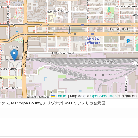
Leaflet
|
Map data ©
OpenStreetMap
contributors
, フェニックス, Maricopa County, アリゾナ州, 85004, アメリカ合衆国