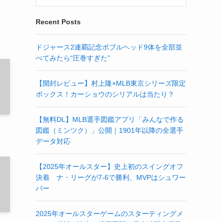
Recent Posts
ドジャース2連覇記念ボブルヘッド9体を全部並
べてみたら“圧巻すぎた”
【開封レビュー】村上隆×MLB東京シリーズ限定
ボックス！カーショウのシリアルは当たり？
【無料DL】MLB選手図鑑アプリ「みんなで作る
図鑑（ミンツク）」公開｜1901年以降の全選手
データ対応
【2025年オールスター】史上初のスイングオフ
決着 ナ・リーグが7-6で勝利、MVPはシュワー
バー
2025年オールスターゲームのスターティングメ