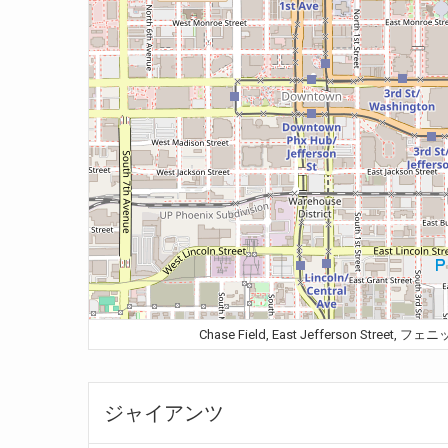
Chase Field, East Jefferson Street
ジャイアンツ