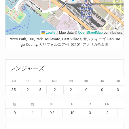
Leaflet
|
Map data ©
OpenStreetMap
contributors
Petco Park, 100, Park Boulevard, East Village, サンディエゴ, San Die
go County, カリフォルニア州, 92101, アメリカ合衆国
レンジャーズ
AB
R
H
RBI
2B
3B
HR
SB
35
2
5
2
2
0
0
3
勝
負
IP
H
R
ER
BB
0
1
9.2
10
3
2
5