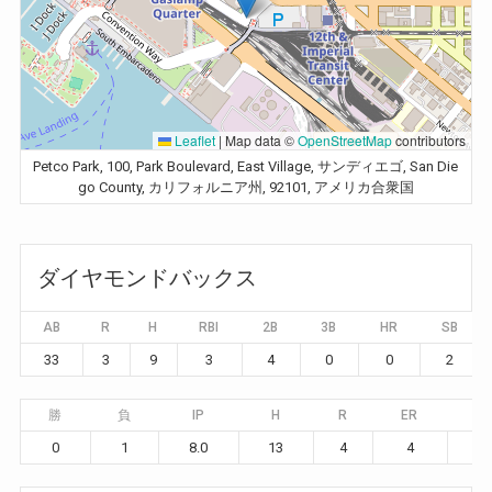
Leaflet
|
Map data ©
OpenStreetMap
contributors
Petco Park, 100, Park Boulevard, East Village, サンディエゴ, San Die
go County, カリフォルニア州, 92101, アメリカ合衆国
ダイヤモンドバックス
AB
R
H
RBI
2B
3B
HR
SB
33
3
9
3
4
0
0
2
勝
負
IP
H
R
ER
BB
0
1
8.0
13
4
4
5