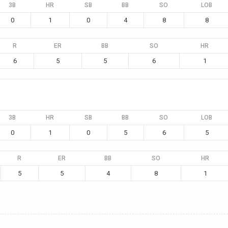
3B
HR
SB
BB
SO
LOB
0
1
0
4
8
8
R
ER
BB
SO
HR
6
5
5
6
1
3B
HR
SB
BB
SO
LOB
0
1
0
5
6
5
R
ER
BB
SO
HR
5
5
4
8
1