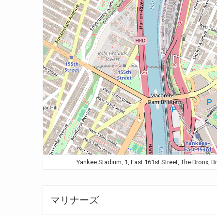
Yankee Stadium, 1, East 161st Street, Th
マリナーズ