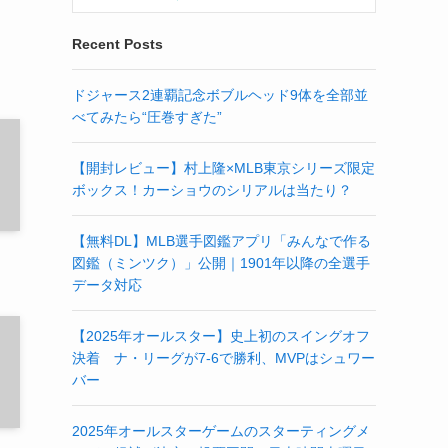
Recent Posts
ドジャース2連覇記念ボブルヘッド9体を全部並
べてみたら“圧巻すぎた”
【開封レビュー】村上隆×MLB東京シリーズ限定
ボックス！カーショウのシリアルは当たり？
【無料DL】MLB選手図鑑アプリ「みんなで作る
図鑑（ミンツク）」公開｜1901年以降の全選手
データ対応
【2025年オールスター】史上初のスイングオフ
決着 ナ・リーグが7-6で勝利、MVPはシュワー
バー
2025年オールスターゲームのスターティングメ