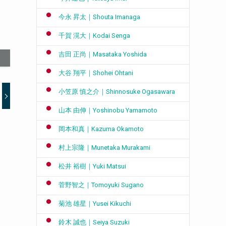
今永 昇太｜Shouta Imanaga
千賀 滉大｜Kodai Senga
吉田 正尚｜Masataka Yoshida
大谷 翔平｜Shohei Ohtani
小笠原 慎之介｜Shinnosuke Ogasawara
山本 由伸｜Yoshinobu Yamamoto
岡本和真｜Kazuma Okamoto
村上宗隆｜Munetaka Murakami
松井 裕樹｜Yuki Matsui
菅野智之｜Tomoyuki Sugano
菊池 雄星｜Yusei Kikuchi
鈴木 誠也｜Seiya Suzuki