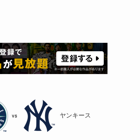
ヤンキース
vs