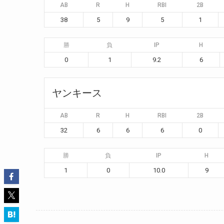
AB
R
H
RBI
2B
38
5
9
5
1
勝
負
IP
H
0
1
9.2
6
ヤンキース
AB
R
H
RBI
2B
32
6
6
6
0
勝
負
IP
H
1
0
10.0
9