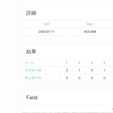
詳細
日付
時刻
2025-07-11
8:05 AM
結果
チーム
1
2
3
4
マリナーズ
0
1
0
1
ヤンキース
0
0
0
0
Field