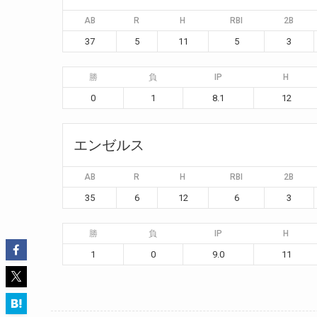
AB
R
H
RBI
2B
37
5
11
5
3
勝
負
IP
H
0
1
8.1
12
エンゼルス
AB
R
H
RBI
2B
35
6
12
6
3
勝
負
IP
H
1
0
9.0
11