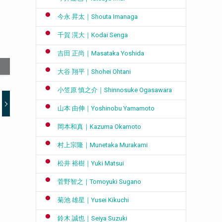
今永 昇太｜Shouta Imanaga
千賀 滉大｜Kodai Senga
吉田 正尚｜Masataka Yoshida
大谷 翔平｜Shohei Ohtani
小笠原 慎之介｜Shinnosuke Ogasawara
山本 由伸｜Yoshinobu Yamamoto
岡本和真｜Kazuma Okamoto
村上宗隆｜Munetaka Murakami
松井 裕樹｜Yuki Matsui
菅野智之｜Tomoyuki Sugano
菊池 雄星｜Yusei Kikuchi
鈴木 誠也｜Seiya Suzuki