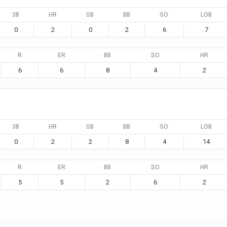
3B
HR
SB
BB
SO
LOB
0
2
0
2
6
7
R
ER
BB
SO
HR
6
6
8
4
2
3B
HR
SB
BB
SO
LOB
0
2
2
8
4
14
R
ER
BB
SO
HR
5
5
2
6
2