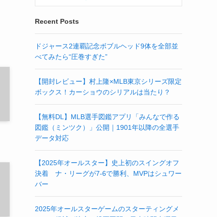
Recent Posts
ドジャース2連覇記念ボブルヘッド9体を全部並
べてみたら“圧巻すぎた”
【開封レビュー】村上隆×MLB東京シリーズ限定
ボックス！カーショウのシリアルは当たり？
【無料DL】MLB選手図鑑アプリ「みんなで作る
図鑑（ミンツク）」公開｜1901年以降の全選手
データ対応
【2025年オールスター】史上初のスイングオフ
決着 ナ・リーグが7-6で勝利、MVPはシュワー
バー
2025年オールスターゲームのスターティングメ