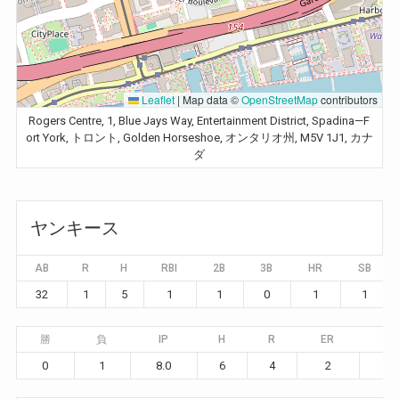
Leaflet
|
Map data ©
OpenStreetMap
contributors
Rogers Centre, 1, Blue Jays Way, Entertainment District, Spadina—F
ort York, トロント, Golden Horseshoe, オンタリオ州, M5V 1J1, カナ
ダ
ヤンキース
AB
R
H
RBI
2B
3B
HR
SB
32
1
5
1
1
0
1
1
勝
負
IP
H
R
ER
BB
0
1
8.0
6
4
2
6