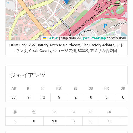
Leaflet
|
Map data ©
OpenStreetMap
contributors
Truist Park, 755, Battery Avenue Southeast, The Battery Atlanta, アト
ランタ, Cobb County, ジョージア州, 30339, アメリカ合衆国
ジャイアンツ
AB
R
H
RBI
2B
3B
HR
SB
37
9
10
9
2
0
3
0
勝
負
IP
H
R
ER
BB
1
0
9.0
7
3
3
5