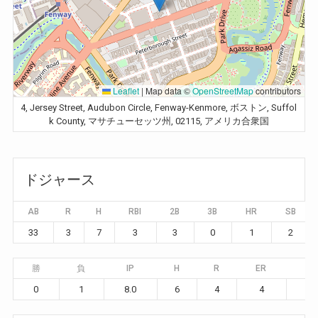
Leaflet
|
Map data ©
OpenStreetMap
contributors
4, Jersey Street, Audubon Circle, Fenway-Kenmore, ボストン, Suffol
k County, マサチューセッツ州, 02115, アメリカ合衆国
ドジャース
AB
R
H
RBI
2B
3B
HR
SB
33
3
7
3
3
0
1
2
勝
負
IP
H
R
ER
BB
0
1
8.0
6
4
4
1