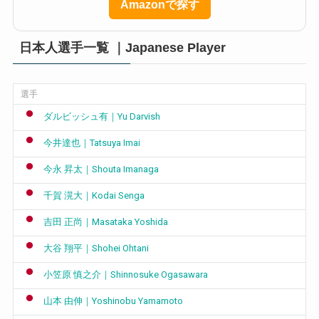
Amazonで探す
日本人選手一覧 ｜Japanese Player
選手
ダルビッシュ有｜Yu Darvish
今井達也｜Tatsuya Imai
今永 昇太｜Shouta Imanaga
千賀 滉大｜Kodai Senga
吉田 正尚｜Masataka Yoshida
大谷 翔平｜Shohei Ohtani
小笠原 慎之介｜Shinnosuke Ogasawara
山本 由伸｜Yoshinobu Yamamoto