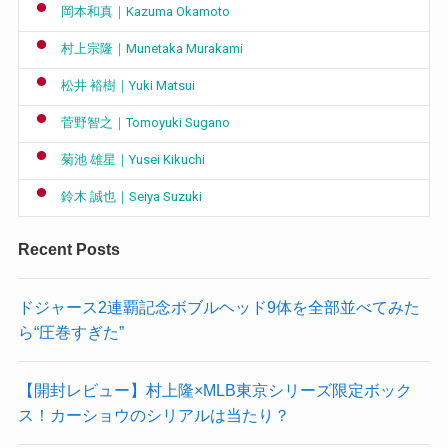
岡本和真｜Kazuma Okamoto
村上宗隆｜Munetaka Murakami
松井 裕樹｜Yuki Matsui
菅野智之｜Tomoyuki Sugano
菊池 雄星｜Yusei Kikuchi
鈴木 誠也｜Seiya Suzuki
Recent Posts
ドジャース2連覇記念ボブルヘッド9体を全部並べてみた
ら“圧巻すぎた”
【開封レビュー】村上隆×MLB東京シリーズ限定ボック
ス！カーショウのシリアルは当たり？