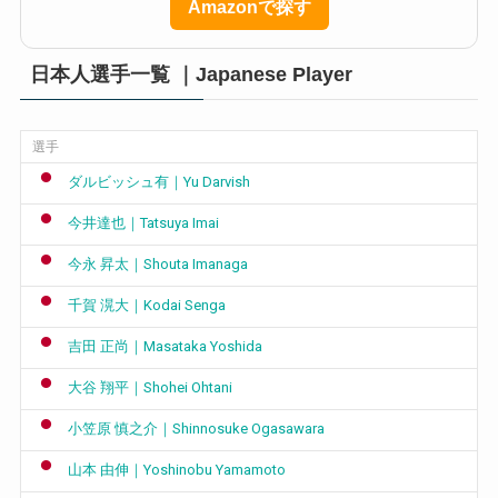
Amazonで探す
日本人選手一覧 ｜Japanese Player
選手
ダルビッシュ有｜Yu Darvish
今井達也｜Tatsuya Imai
今永 昇太｜Shouta Imanaga
千賀 滉大｜Kodai Senga
吉田 正尚｜Masataka Yoshida
大谷 翔平｜Shohei Ohtani
小笠原 慎之介｜Shinnosuke Ogasawara
山本 由伸｜Yoshinobu Yamamoto