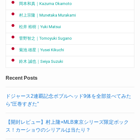
岡本和真｜Kazuma Okamoto
村上宗隆｜Munetaka Murakami
松井 裕樹｜Yuki Matsui
菅野智之｜Tomoyuki Sugano
菊池 雄星｜Yusei Kikuchi
鈴木 誠也｜Seiya Suzuki
Recent Posts
ドジャース2連覇記念ボブルヘッド9体を全部並べてみた
ら“圧巻すぎた”
【開封レビュー】村上隆×MLB東京シリーズ限定ボック
ス！カーショウのシリアルは当たり？