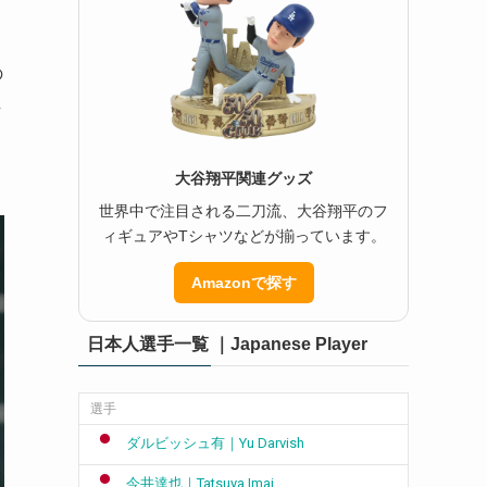
の
し
大谷翔平関連グッズ
世界中で注目される二刀流、大谷翔平のフ
ィギュアやTシャツなどが揃っています。
Amazonで探す
日本人選手一覧 ｜Japanese Player
選手
ダルビッシュ有｜Yu Darvish
今井達也｜Tatsuya Imai