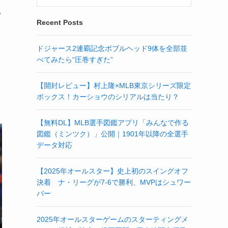
い
Recent Posts
ドジャース2連覇記念ボブルヘッド9体を全部並
べてみたら“圧巻すぎた”
【開封レビュー】村上隆×MLB東京シリーズ限定
ボックス！カーショウのシリアルは当たり？
【無料DL】MLB選手図鑑アプリ「みんなで作る
図鑑（ミンツク）」公開｜1901年以降の全選手
データ対応
【2025年オールスター】史上初のスイングオフ
決着 ナ・リーグが7-6で勝利、MVPはシュワー
バー
2025年オールスターゲームのスターティングメ