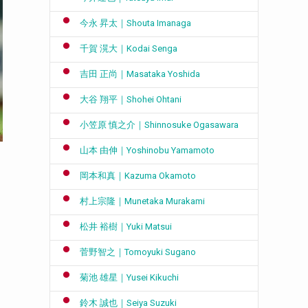
今永 昇太｜Shouta Imanaga
千賀 滉大｜Kodai Senga
吉田 正尚｜Masataka Yoshida
大谷 翔平｜Shohei Ohtani
小笠原 慎之介｜Shinnosuke Ogasawara
山本 由伸｜Yoshinobu Yamamoto
岡本和真｜Kazuma Okamoto
村上宗隆｜Munetaka Murakami
松井 裕樹｜Yuki Matsui
菅野智之｜Tomoyuki Sugano
菊池 雄星｜Yusei Kikuchi
鈴木 誠也｜Seiya Suzuki